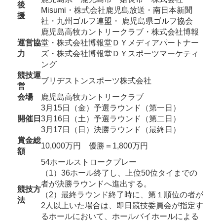
後
Misumi・株式会社鹿児島放送・南日本新聞
援
社・九州ゴルフ連盟・ 鹿児島県ゴルフ協会
鹿児島高牧カントリークラブ・株式会社博報
運営協
堂・株式会社博報堂ＤＹメディアパートナー
力
ズ・株式会社博報堂ＤＹスポーツマーケティ
ング
競技運
ブリヂストンスポーツ株式会社
営
会場
鹿児島高牧カントリークラブ
3月15日（金）予選ラウンド（第一日）
開催日
3月16日（土）予選ラウンド（第二日）
3月17日（日）決勝ラウンド（最終日）
賞金総
10,000万円 優勝＝1,800万円
額
54ホールストロークプレー
（1）36ホール終了し、上位50位タイまでの
者が決勝ラウンドへ進出する。
競技方
（2）最終ラウンド終了時に、第１順位の者が
法
2人以上いた場合は、即日競技委員会が指定す
るホールにおいて、ホールバイホールによる